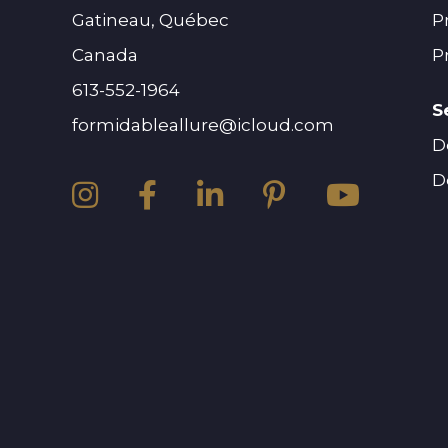
Gatineau, Québec
P
Canada
P
613-552-1964
S
formidableallure@icloud.com
D
D